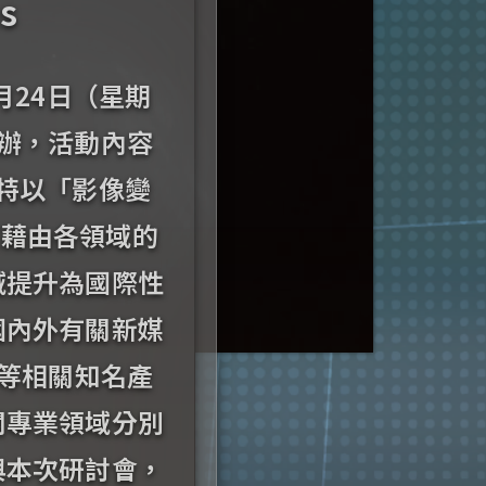
s
月24日（星期
辦，活動內容
特以「影像變
希望藉由各領域的
域提升為國際性
國內外有關新媒
容等相關知名產
關專業領域分別
與本次研討會，