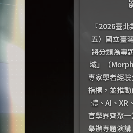
『2026臺
五）國立臺
將分類為專
域」（Morp
專家學者經驗
指標，並推動
體、AI、X
官學界齊聚一
舉辦專題演講